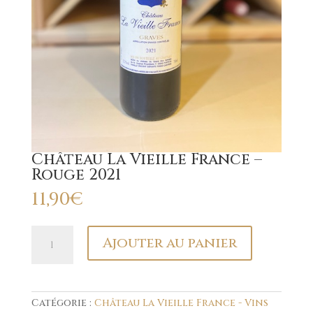
Château La Vieille France –
Rouge 2021
11,90
€
quantité
Ajouter au panier
de
Château
La
Vieille
France
Catégorie :
Château La Vieille France - Vins