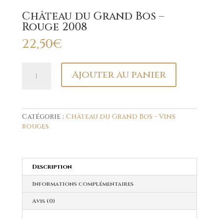
Château du Grand Bos –
Rouge 2008
22,50
€
quantité
Ajouter au panier
de
Château
du
Grand
Bos
Catégorie :
Château du Grand Bos - Vins
-
rouges
Rouge
2008
Description
Informations complémentaires
Avis (0)