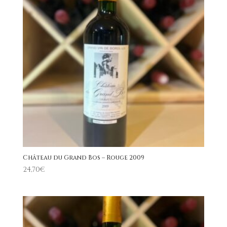
Château du Grand Bos – Rouge 2009
24,70
€