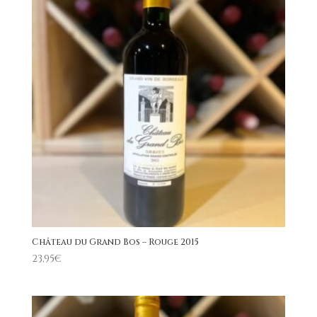
Château du Grand Bos – Rouge 2015
23,95
€