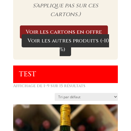
s'applique pas sur ces
cartons.)
Voir les cartons en offre
Voir les autres produits (-10
%)
TEST
Affichage de 1–9 sur 15 résultats