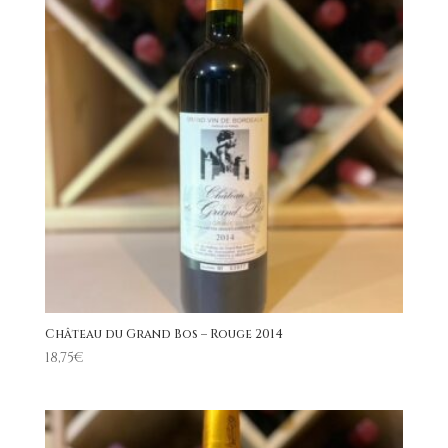
Château du Grand Bos – Rouge 2014
18,75
€