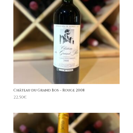
Château du Grand Bos – Rouge 2008
22,50
€