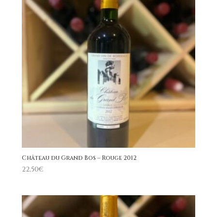
Château du Grand Bos – Rouge 2012
22,50
€