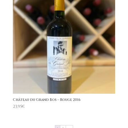
Château du Grand Bos – Rouge 2016
23,95
€