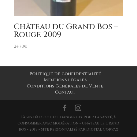
Château du Grand Bos –
Rouge 2009
24,70
€
Politique de confidentialité
Mentions légales
Conditions Générales de Vente
Contact
L'abus d'alcool est dangereux pour la santé, à
consommer avec modération - Château Le Grand
Bos - 2018 - site personnalisé par Digital Corvax